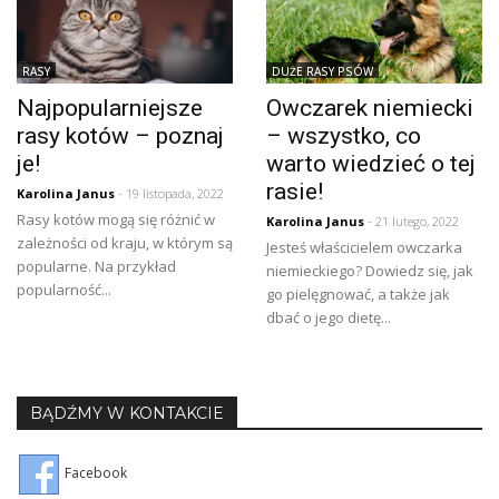
RASY
DUŻE RASY PSÓW
Najpopularniejsze
Owczarek niemiecki
rasy kotów – poznaj
– wszystko, co
je!
warto wiedzieć o tej
rasie!
Karolina Janus
- 19 listopada, 2022
Rasy kotów mogą się różnić w
Karolina Janus
- 21 lutego, 2022
zależności od kraju, w którym są
Jesteś właścicielem owczarka
popularne. Na przykład
niemieckiego? Dowiedz się, jak
popularność...
go pielęgnować, a także jak
dbać o jego dietę...
BĄDŹMY W KONTAKCIE
Facebook