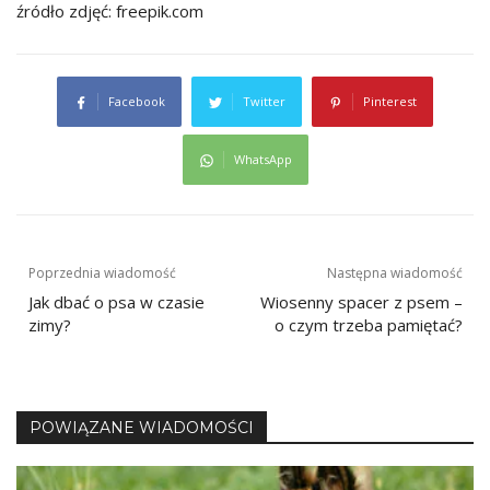
źródło zdjęć: freepik.com
Facebook
Twitter
Pinterest
WhatsApp
Nawigacja
Poprzednia wiadomość
Następna wiadomość
Jak dbać o psa w czasie
Wiosenny spacer z psem –
wpisu
zimy?
o czym trzeba pamiętać?
POWIĄZANE WIADOMOŚCI