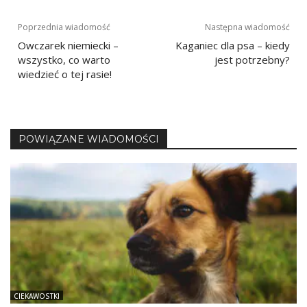
Nawigacja
Poprzednia wiadomość
Następna wiadomość
Owczarek niemiecki –
Kaganiec dla psa – kiedy
wpisu
wszystko, co warto
jest potrzebny?
wiedzieć o tej rasie!
POWIĄZANE WIADOMOŚCI
CIEKAWOSTKI