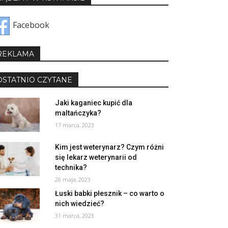
Facebook
REKLAMA
OSTATNIO CZYTANE
Jaki kaganiec kupić dla
maltańczyka?
17 marca, 2023
Kim jest weterynarz? Czym różni
się lekarz weterynarii od
technika?
26 maja, 2023
Łuski babki płesznik – co warto o
nich wiedzieć?
31 marca, 2023