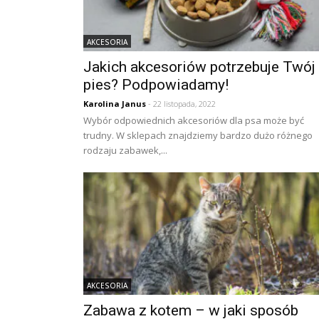
AKCESORIA
Jakich akcesoriów potrzebuje Twój
pies? Podpowiadamy!
Karolina Janus
- 22 listopada, 2022
Wybór odpowiednich akcesoriów dla psa może być
trudny. W sklepach znajdziemy bardzo dużo różnego
rodzaju zabawek,...
AKCESORIA
Zabawa z kotem – w jaki sposób